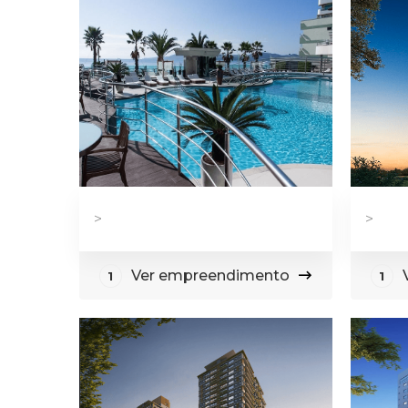
>
>
Ver empreendimento
1
1