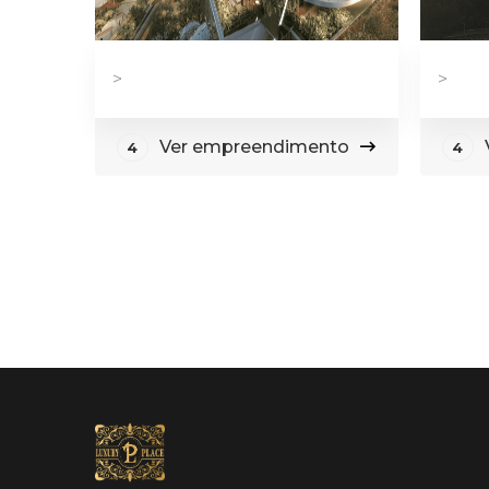
>
>
Ver empreendimento
4
4