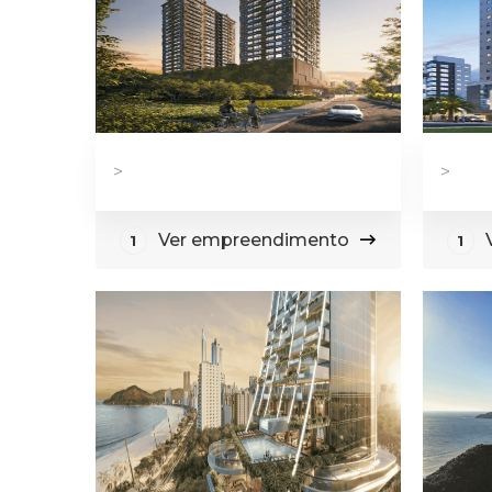
>
>
Ver empreendimento
1
1