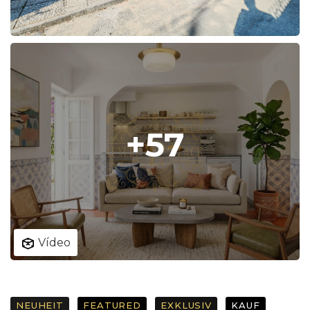
+57
Vídeo
NEUHEIT
FEATURED
EXKLUSIV
KAUF