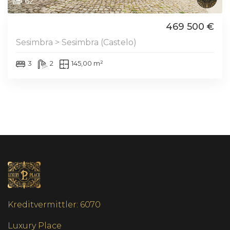
62
469 500 €
Sesimbra > Sesimbra (Castelo)
3
2
145,00 m²
Kreditvermittler: 6070
Luxury Place