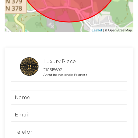
Leaflet
| © OpenStreetMap
Luxury Place
210515692
Anruf ins nationale Festnetz