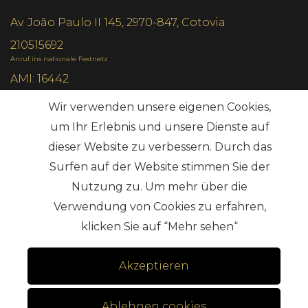
Av. João Paulo II 145, 2970-847, Cotovia
210515692
Anruf ins nationale Festnetz
AMI: 16442
Wir verwenden unsere eigenen Cookies,
Die häufigsten Suchanfragen
um Ihr Erlebnis und unsere Dienste auf
dieser Website zu verbessern. Durch das
Surfen auf der Website stimmen Sie der
Abonnieren
Nutzung zu. Um mehr über die
Verwendung von Cookies zu erfahren,
klicken Sie auf “Mehr sehen“
Akzeptieren
Geschäftsbedingungen
Alternative Streitbeilegung
.
Ablehnen cookies