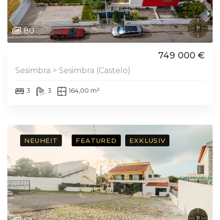
80
749 000 €
Sesimbra > Sesimbra (Castelo)
3
3
164,00 m²
NEUHEIT
FEATURED
EXKLUSIV