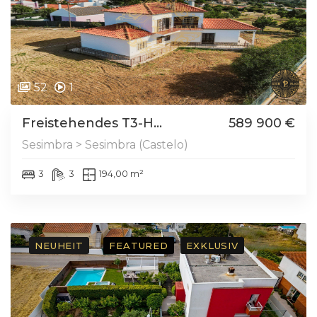
52
1
Freistehendes T3-H...
589 900 €
Sesimbra > Sesimbra (Castelo)
3
3
194,00 m²
NEUHEIT
FEATURED
EXKLUSIV