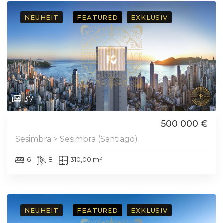
NEUHEIT
FEATURED
EXKLUSIV
37
500 000 €
Sesimbra > Sesimbra (Santiago)
6
8
310,00 m²
NEUHEIT
FEATURED
EXKLUSIV