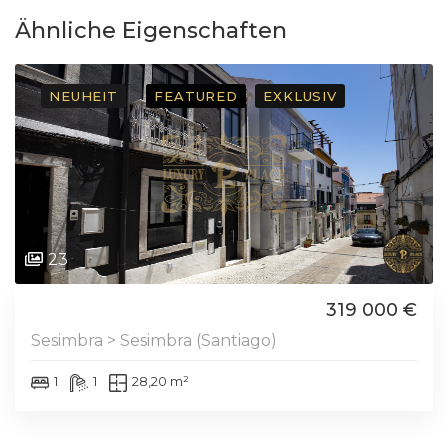
Ähnliche Eigenschaften
NEUHEIT
FEATURED
EXKLUSIV
23
319 000 €
Sesimbra > Sesimbra (Santiago)
1
1
28,20 m²