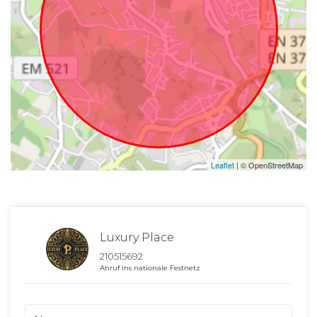
Leaflet
| © OpenStreetMap
Luxury Place
210515692
Anruf ins nationale Festnetz