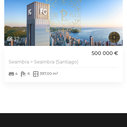
37
500 000 €
Sesimbra > Sesimbra (Santiago)
4
6
397,00 m²